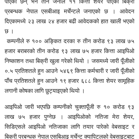
पाएका छन् भने तीन जनाले ११ कित्ता शेयर पाएका बिक्री
प्रबन्धक नेपाल एसबीआइ मर्चेन्टले जनाएको छ । आवेदन
दिएकामध्ये २३ लाख २४ हजार बढी आवेदकको हात खाली भएको
छ ।
कम्पनीले रु १०० अङ्कित दरका रु तीन करोड ९३ लाख ७५
हजार बराबरको तीन करोड ९३ लाख ७५ हजार कित्ता आइपिओ
निष्काशन तथा बिक्री खुला गरेको थियो । जसमध्ये जारी पूँजीको
०.५ प्रतिशतले हुन आउने ५४६९ कित्ता कर्मचारी र जारी पूँजीको
पाँच प्रतिशतले हुन आउने १९ हजार ६८८ कित्ता शेयर सामूहिक
लगानी कोषका लागि छुट्याइएको थियो ।
आइपिओ जारी भएपछि कम्पनीको चुक्तापूँजी रु १० करोड ९३
लाख ७५ हजार पुग्नेछ । आइपिओको नतिजा मेरा शेयर,
सिडिएसले आइपिओ नतिजाका लागि तयार पारेको वेबसाइट र
बिक्री प्रबन्धक नेपाल एसबिआइ मर्चेन्ट क्यापिटलको वेबसाइटबाट