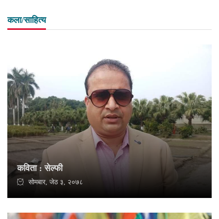
कला/साहित्य
कविता : सेल्फी
सोमबार, जेठ ३, २०७८