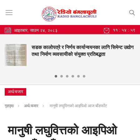
११ : ५५ : ००
आइतबार, साउन २४, २०८३
सडक कालोपत्रे र निर्णय कार्यान्वयनका लागि सिमेन्ट उद्योग
तथा निर्माण व्यवसायीको संयुक्त प्रतिबद्धता
अर्थ/बजार
गृहपृष्ठ
अर्थ/बजार
मानुषी लघुवित्तको आइपिओ आज बाँडफाँट
मानुषी लघुवित्तको आइपिओ