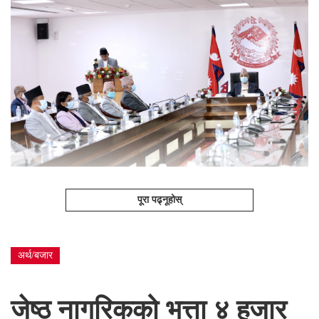
पूरा पढ्नूहोस्
अर्थ/बजार
जेष्ठ नागरिकको भत्ता ४ हजार