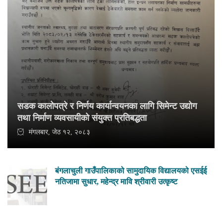
सडक कालोपत्रे र निर्णय कार्यान्वयनका लागि सिमेन्ट उद्योग
तथा निर्माण व्यवसायीको संयुक्त प्रतिबद्धता
मंगलबार, जेठ १२, २०८३
बंगलाचुली गाउँपालिकाको सामुदायिक विद्यालयको एसईई
नतिजामा सुधार, महेन्द्र मावि श्रीवारी उत्कृष्ट