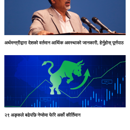
अर्थमन्त्रीद्वारा देशको वर्तमान आर्थिक अवस्थाको जानकारी, हेर्नुहोस् पूर्णपाठ
२९ अङ्कले बढेपछि नेप्सेमा फेरि अर्को कीर्तिमान