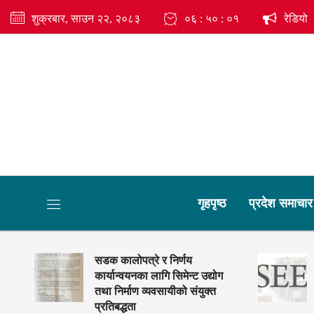
शुक्रबार, साउन २२, २०८३
०६ : ५० : ०३
रेडियो
गृहपृष्ठ
प्रदेश समाचा
ाई
सडक कालोपत्रे र निर्णय
कार्यान्वयनका लागि सिमेन्ट उद्योग
तथा निर्माण व्यवसायीको संयुक्त
प्रतिबद्धता