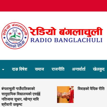
र
दाङ विषेश
समाज
राजनीति
अन्तर्वार्ता
खेलकुद
बंगलाचुली गाउँपालिकाको
विवाहको वैदिक रीति
सामुदायिक विद्यालयको एसईई
नतिजामा सुधार, महेन्द्र मावि
श्रीवारी उत्कृष्ट