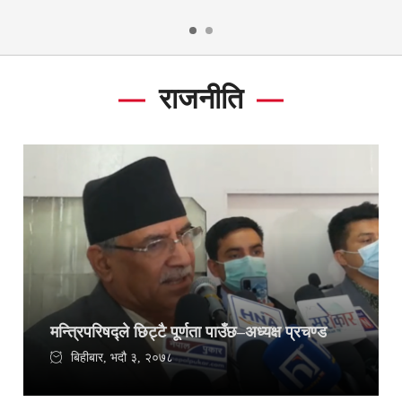
राजनीति
मन्त्रिपरिषद्ले छिट्टै पूर्णता पाउँछ–अध्यक्ष प्रचण्ड
बिहीबार, भदौ ३, २०७८