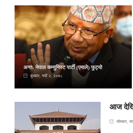
अन्त: नेपाल कम्युनिस्ट पार्टी (एमाले) फुट्यो
बुधबार, भदौ २, २०७८
आज देखि
सोमबार, स