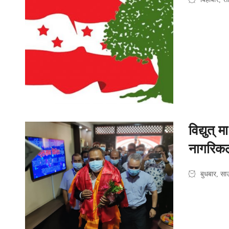
विद्युत्
नागरिकला
बुधबार, स