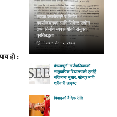
सडक कालोपत्रे र निर्णय
कार्यान्वयनका लागि सिमेन्ट उद्योग
तथा निर्माण व्यवसायीको संयुक्त
प्रतिबद्धता
मंगलबार, जेठ १२, २०८३
पाय हो :
बंगलाचुली गाउँपालिकाको
सामुदायिक विद्यालयको एसईई
नतिजामा सुधार, महेन्द्र मावि
श्रीवारी उत्कृष्ट
विवाहको वैदिक रीति