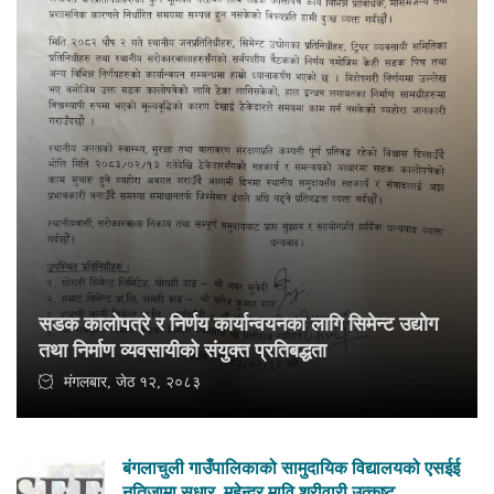
सडक कालोपत्रे र निर्णय कार्यान्वयनका लागि सिमेन्ट उद्योग
तथा निर्माण व्यवसायीको संयुक्त प्रतिबद्धता
मंगलबार, जेठ १२, २०८३
बंगलाचुली गाउँपालिकाको सामुदायिक विद्यालयको एसईई
नतिजामा सुधार, महेन्द्र मावि श्रीवारी उत्कृष्ट