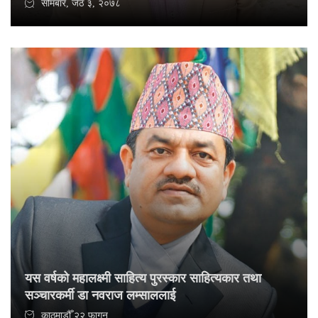
सोमबार, जेठ ३, २०७८
यस वर्षको महालक्ष्मी साहित्य पुरस्कार साहित्यकार तथा
सञ्चारकर्मी डा नवराज लम्साललाई
काठमाडौँ २२ फागुन