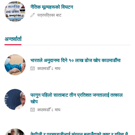
नैतिक मूल्यहरूको विघटन
पत्रपत्रिका बाट
अन्तर्वार्ता
भारतले अनुदानमा दिने १० लाख डोज खोप काठमाडौंमा
काठमाडौँ ८ माघ
फागुन पहिलो साताबाट तीन प्रतिशत जनतालाई तत्काल
खोप
काठमाडौँ ८ माघ
केपीजी र प्रचण्डजीलाई संगठन बनाउँदाको कष्ट र गरिमा नै