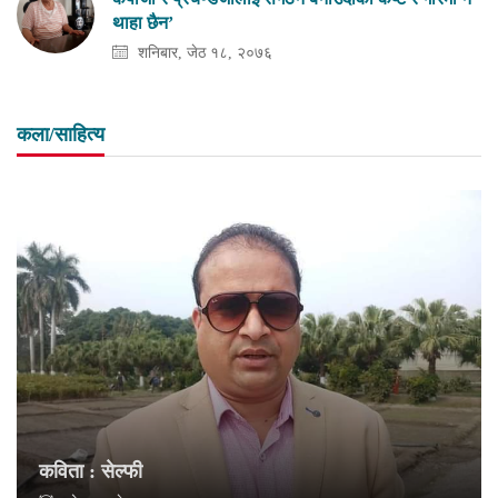
थाहा छैन’
शनिबार, जेठ १८, २०७६
कला/साहित्य
कविता : सेल्फी