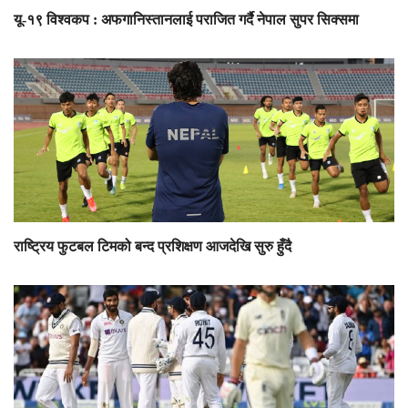
यू-१९ विश्वकप : अफगानिस्तानलाई पराजित गर्दै नेपाल सुपर सिक्समा
राष्ट्रिय फुटबल टिमको बन्द प्रशिक्षण आजदेखि सुरु हुँदै