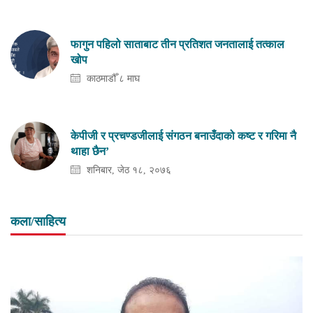
फागुन पहिलो साताबाट तीन प्रतिशत जनतालाई तत्काल
खोप
काठमाडौँ ८ माघ
केपीजी र प्रचण्डजीलाई संगठन बनाउँदाको कष्ट र गरिमा नै
थाहा छैन’
शनिबार, जेठ १८, २०७६
कला/साहित्य