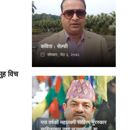
कविता : सेल्फी
सोमबार, जेठ ३, २०७८
ुह विच
यस वर्षको महालक्ष्मी साहित्य पुरस्कार
साहित्यकार तथा सञ्चारकर्मी डा