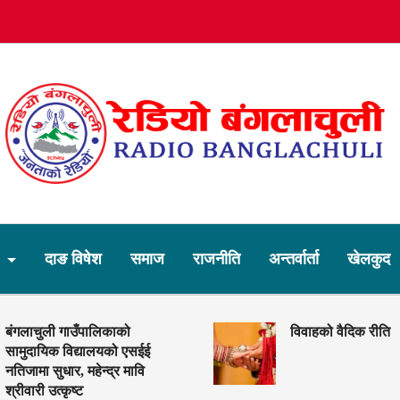
र
दाङ विषेश
समाज
राजनीति
अन्तर्वार्ता
खेलकुद
बंगलाचुली गाउँपालिकाको
विवाहको वैदिक रीति
सामुदायिक विद्यालयको एसईई
नतिजामा सुधार, महेन्द्र मावि
श्रीवारी उत्कृष्ट