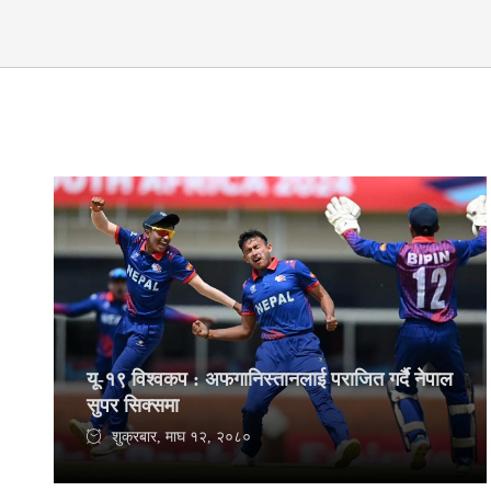
यू-१९ विश्वकप : अफगानिस्तानलाई पराजित गर्दै नेपाल
सुपर सिक्समा
शुक्रबार, माघ १२, २०८०