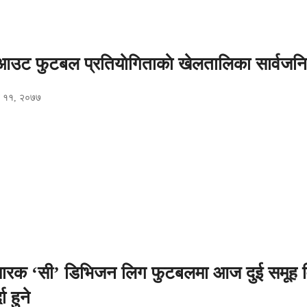
ट फुटबल प्रतियाेगिताकाे खेलतालिका सार्वजन
ैत ११, २०७७
मारक ‘सी’ डिभिजन लिग फुटबलमा आज दुई समूह 
दा हुने