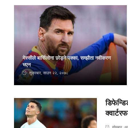
मेस्सीले बार्सिलोना छोड्ने पक्का, सम्झौता नवीकरण
भएन
शुक्रबार, साउन २२, २०७८
डिफेन्डि
क्वार्टर
सोमबार, अ