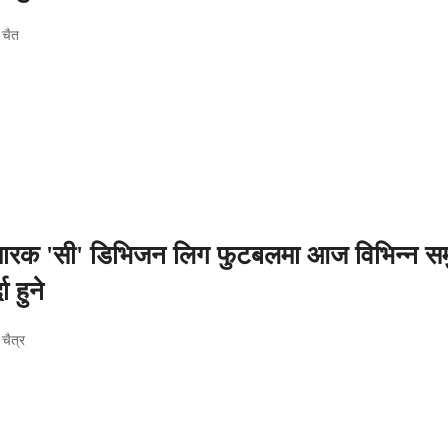
 चैत
मारक 'सी' डिभिजन लिग फुटबलमा आज विभिन्न सम
दा हुने
चैत्र