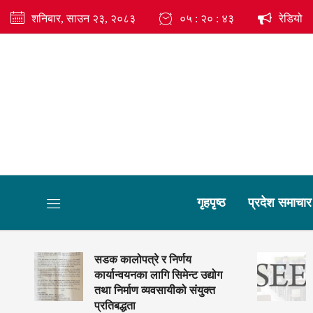
शनिबार, साउन २३, २०८३
०५ : २० : ४५
रेडियो
गृहपृष्ठ
प्रदेश समाचा
ाई
सडक कालोपत्रे र निर्णय
कार्यान्वयनका लागि सिमेन्ट उद्योग
तथा निर्माण व्यवसायीको संयुक्त
प्रतिबद्धता