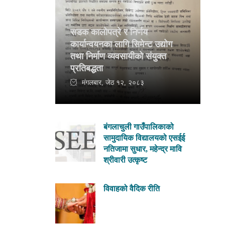
सडक कालोपत्रे र निर्णय
कार्यान्वयनका लागि सिमेन्ट उद्योग
तथा निर्माण व्यवसायीको संयुक्त
प्रतिबद्धता
मंगलबार, जेठ १२, २०८३
बंगलाचुली गाउँपालिकाको
सामुदायिक विद्यालयको एसईई
नतिजामा सुधार, महेन्द्र मावि
श्रीवारी उत्कृष्ट
विवाहको वैदिक रीति