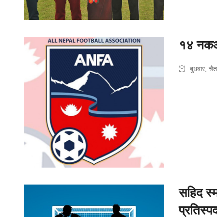
१४ नकआउ
बुधबार, च
सहिद स्
प्रतिस्पर्