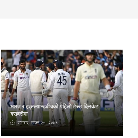
भारत र इङ्ग्ल्यान्डबीचको पहिलो टेस्ट क्रिकेट
बराबरीमा
सोमबार, साउन २५, २०७८