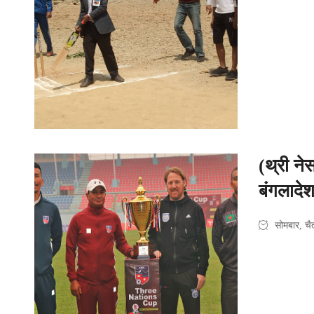
(थ्री न
बंगलादेशबी
सोमबार, च