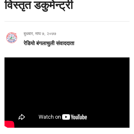
विस्तृत डकुमेन्ट्री
बुधबार, माघ ७, २०७७
रेडियो बंगलाचुली संवाददाता